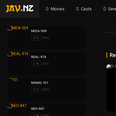
Movies
Casts
Gen
MIDA-509
6
2026
Re
REAL-974
6
2026
MGMQ-151
7
2025
NEO-847
8
2026