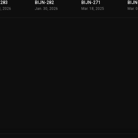
-283
BIJN-282
BIJN-271
BIJN
8, 2026
Jan. 30, 2026
Mar. 18, 2025
Mar. 